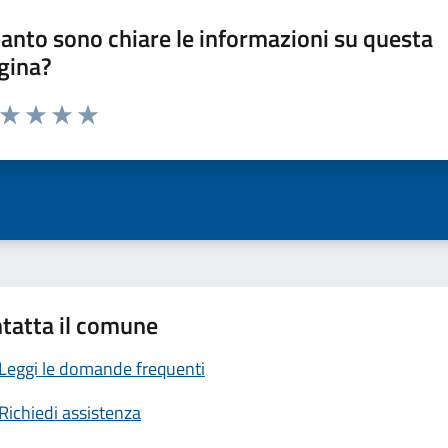
anto sono chiare le informazioni su questa
gina?
a da 1 a 5 stelle la pagina
ta 1 stelle su 5
Valuta 2 stelle su 5
Valuta 3 stelle su 5
Valuta 4 stelle su 5
Valuta 5 stelle su 5
tatta il comune
Leggi le domande frequenti
Richiedi assistenza