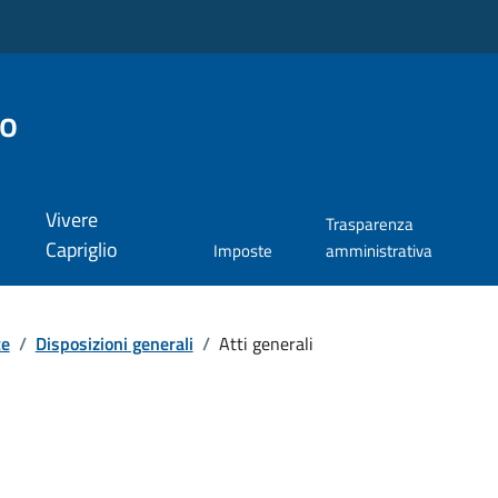
io
Vivere
Trasparenza
Capriglio
Imposte
amministrativa
te
/
Disposizioni generali
/
Atti generali