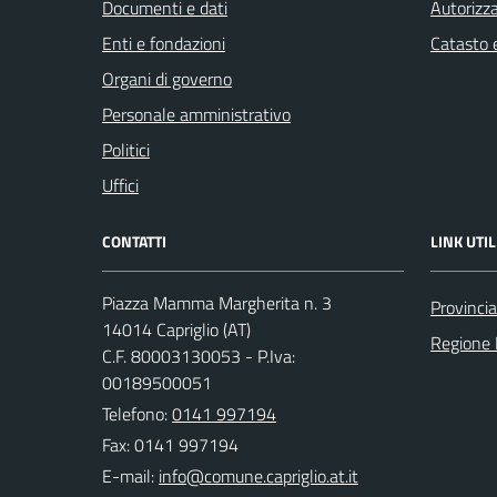
Documenti e dati
Autorizza
Enti e fondazioni
Catasto e
Organi di governo
Personale amministrativo
Politici
Uffici
CONTATTI
LINK UTIL
Piazza Mamma Margherita n. 3
Provincia
14014 Capriglio (AT)
Regione
C.F. 80003130053 - P.Iva:
00189500051
Telefono:
0141 997194
Fax: 0141 997194
E-mail: