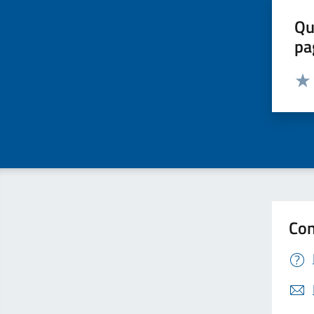
Qu
pa
Valut
Valu
Con