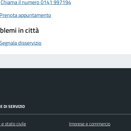
Chiama il numero 0141 997194
Prenota appuntamento
blemi in città
Segnala disservizio
E DI SERVIZIO
e stato civile
Imprese e commercio